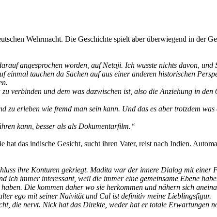
 deutschen Wehrmacht. Die Geschichte spielt aber überwiegend in der Ge
arauf angesprochen worden, auf Netaji. Ich wusste nichts davon, und 
Auf einmal tauchen da Sachen auf aus einer anderen historischen Perspek
en.
zu verbinden und dem was dazwischen ist, also die Anziehung in den 60
d zu erleben wie fremd man sein kann. Und das es aber trotzdem was an
hren kann, besser als als Dokumentarfilm.“
ie hat das indische Gesicht, sucht ihren Vater, reist nach Indien. Auto
Schluss ihre Konturen gekriegt. Madita war der innere Dialog mit einer 
fand ich immer interessant, weil die immer eine gemeinsame Ebene hab
ht haben. Die kommen daher wo sie herkommen und nähern sich aneinan
ter ego mit seiner Naivität und Cal ist definitiv meine Lieblingsfigur.
, die nervt. Nick hat das Direkte, weder hat er totale Erwartungen noch 