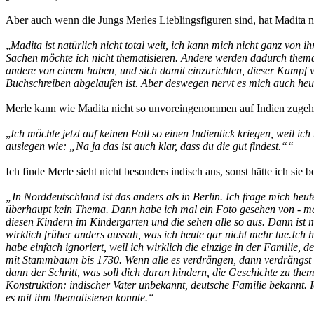
Aber auch wenn die Jungs Merles Lieblingsfiguren sind, hat Madita nat
„
Madita ist natürlich nicht total weit, ich kann mich nicht ganz von 
Sachen möchte ich nicht thematisieren. Andere werden dadurch thematis
andere von einem haben, und sich damit einzurichten, dieser Kampf vo
Buchschreiben abgelaufen ist. Aber deswegen nervt es mich auch heute
Merle kann wie Madita nicht so unvoreingenommen auf Indien zugeh
„
Ich möchte jetzt auf keinen Fall so einen Indientick kriegen, weil ic
auslegen wie: „Na ja das ist auch klar, dass du die gut findest.““
Ich finde Merle sieht nicht besonders indisch aus, sonst hätte ich sie 
„In Norddeutschland ist das anders als in Berlin. Ich frage mich heut
überhaupt kein Thema. Dann habe ich mal ein Foto gesehen von - mei
diesen Kindern im Kindergarten und die sehen alle so aus. Dann ist mir
wirklich früher anders aussah, was ich heute gar nicht mehr tue.Ich 
habe einfach ignoriert, weil ich wirklich die einzige in der Familie,
mit Stammbaum bis 1730. Wenn alle es verdrängen, dann verdrängst d
dann der Schritt, was soll dich daran hindern, die Geschichte zu the
Konstruktion: indischer Vater unbekannt, deutsche Familie bekannt. I
es mit ihm thematisieren konnte.“