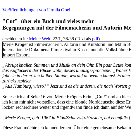
Veröffentlichungen von Urmila Goel
"
Cut"- über ein Buch und vieles mehr
Begegnungen mit der Filmemacherin und Autorin Me
erschienen in:
Meine Welt
, 22/1, 36-38 (Text als
pdf
)
Merle Kröger ist Filmemacherin, Autorin und Kuratorin und lebt in Be
Internationale Dokumenarfilmfestival in Kassel und die Volksbühne Ber
Import Export.
„Abrupt knallen Stimmen und Musik an dein Ohr. Ein paar Leute kom
das Aufflackern der Blicke wahr, dieses unausgesprochene: „Woher 
fällt sie in der ersten halben Stunde, worauf du wetten kannst. Frühe
zurückzuspielen.
„Aus Hamburg, wieso?“ Jetzt sind es die anderen, die nach Worten gra
So lese ich auf Seite 16 von Merle Krögers Krimi „Cut!“ und ab hier 
ich kann mir nicht vorstellen, dass eine blonde Norddeutsche diese 
locker, recherchiere weiter und irgendwann finde ich dann auf der We
„Merle Kröger, geb. 1967 in Plön/Schleswig-Holstein, hat ebenfalls [
Diese Frau möchte ich kennen lernen. Über eine gemeinsame Bekannte