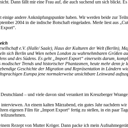
 nicht. Dann fällt mir eine Frau auf, die auch suchend um sich blickt. Es
cht einige andere Anknüpfungspunkte haben. Wir werden beide zur Tei
ptember 2004 in die indische Botschaft eingeladen. Merle liest aus „C
 Export“.
eich
esellschaft e.V. (Halle/ Saale), Haus der Kulturen der Welt (Berlin), 
keln sich Berlin und Wien neben London zu wahrnehmbaren Größen auf
ns und des Südens. Es geht „Import Export“ einerseits darum, komplexe
ts modischer Trends und historischer Phantasmen, heute mehr denn je le
lebendige Geschichte der Migration und Repräsentation in Ländern wi
chsprachigen Europa jene normalerweise unsichtbare Leinwand aufzuspa
n Deutschland – und viele davon sind verankert im Kreuzberger Wrange
nterviewen. An einem kalten Märzabend, ein gutes Jahr nachdem wir un
ren eigenen Film für „Import Export“ fertig zu stellen, in ein paar Tag
 teilzunehmen.
inem Rezept von Mutter Kröger. Dann packe ich mein Aufnahmegerät au