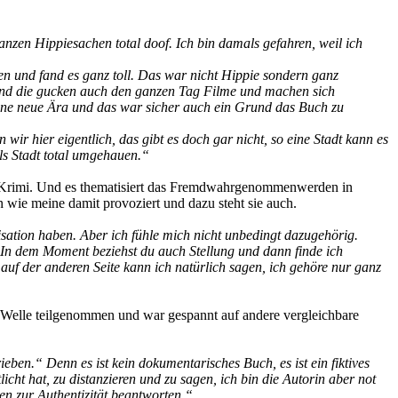
nzen Hippiesachen total doof. Ich bin damals gefahren, weil ich
n und fand es ganz toll. Das war nicht Hippie sondern ganz
und die gucken auch den ganzen Tag Filme und machen sich
ne neue Ära und das war sicher auch ein Grund das Buch zu
wir hier eigentlich, das gibt es doch gar nicht, so eine Stadt kann es
ls Stadt total umgehauen.“
ein Krimi. Und es thematisiert das Fremdwahrgenommenwerden in
 wie meine damit provoziert und dazu steht sie auch.
lisation haben. Aber ich fühle mich nicht unbedingt dazugehörig.
. In dem Moment beziehst du auch Stellung und dann finde ich
auf der anderen Seite kann ich natürlich sagen, ich gehöre nur ganz
 Welle teilgenommen und war gespannt auf andere vergleichbare
eben.“ Denn es ist kein dokumentarisches Buch, es ist ein fiktives
cht hat, zu distanzieren und zu sagen, ich bin die Autorin aber not
gen zur Authentizität beantworten.“