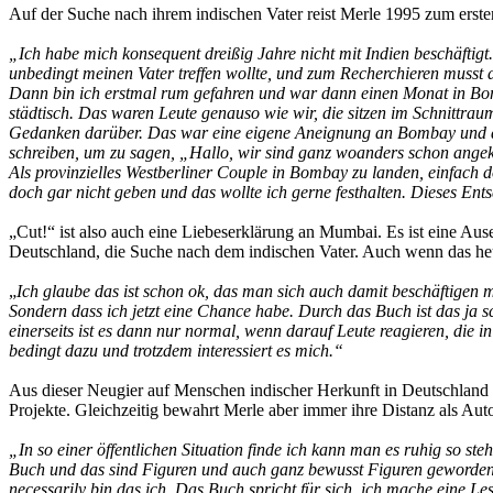
Auf der Suche nach ihrem indischen Vater reist Merle 1995 zum erste
„Ich habe mich konsequent dreißig Jahre nicht mit Indien beschäftig
unbedingt meinen Vater treffen wollte, und zum Recherchieren musst 
Dann bin ich erstmal rum gefahren und war dann einen Monat in Bom
städtisch. Das waren Leute genauso wie wir, die sitzen im Schnit
Gedanken darüber. Das war eine eigene Aneignung an Bombay und da
schreiben, um zu sagen, „Hallo, wir sind ganz woanders schon angek
Als provinzielles Westberliner Couple in Bombay zu landen, einfach do
doch gar nicht geben und das wollte ich gerne festhalten. Dieses En
„Cut!“ ist also auch eine Liebeserklärung an Mumbai. Es ist eine A
Deutschland, die Suche nach dem indischen Vater. Auch wenn das heute
„
Ich glaube das ist schon ok, das man sich auch damit beschäftigen m
Sondern dass ich jetzt eine Chance habe. Durch das Buch ist das ja s
einerseits ist es dann nur normal, wenn darauf Leute reagieren, die 
bedingt dazu und trotzdem interessiert es mich.“
Aus dieser Neugier auf Menschen indischer Herkunft in Deutschland 
Projekte. Gleichzeitig bewahrt Merle aber immer ihre Distanz als Auto
„In so einer öffentlichen Situation finde ich kann man es ruhig so st
Buch und das sind Figuren und auch ganz bewusst Figuren geworden. Ich
necessarily bin das ich. Das Buch spricht für sich, ich mache eine Le