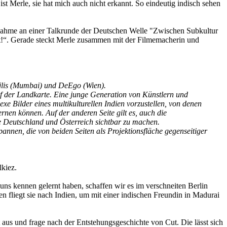
 ist Merle, sie hat mich auch nicht erkannt. So eindeutig indisch sehen
lnahme an einer Talkrunde der Deutschen Welle "Zwischen Subkultur
ut!“. Gerade steckt Merle zusammen mit der Filmemacherin und
Majlis (Mumbai) und DeEgo (Wien).
 der Landkarte. Eine junge Generation von Künstlern und
 Bilder eines multikulturellen Indien vorzustellen, von denen
rnen können. Auf der anderen Seite gilt es, auch die
e Deutschland und Österreich sichtbar zu machen.
nnen, die von beiden Seiten als Projektionsfläche gegenseitiger
lkiez.
s kennen gelernt haben, schaffen wir es im verschneiten Berlin
en fliegt sie nach Indien, um mit einer indischen Freundin in Madurai
s und frage nach der Entstehungsgeschichte von Cut. Die lässt sich