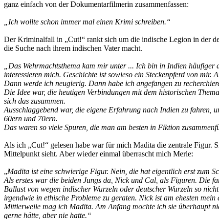
ganz einfach von der Dokumentarfilmerin zusammenfassen:
„Ich wollte schon immer mal einen Krimi schreiben.“
Der Kriminalfall in „Cut!“ rankt sich um die indische Legion in der
die Suche nach ihrem indischen Vater macht.
„Das Wehrmachtsthema kam mir unter ... Ich bin in Indien häufiger d
interessieren mich. Geschichte ist sowieso ein Steckenpferd von mir. 
Dann werde ich neugierig. Dann habe ich angefangen zu recherchier
Die Idee war, die heutigen Verbindungen mit dem historischen Thema 
sich das zusammen.
Ausschlaggebend war, die eigene Erfahrung nach Indien zu fahren, un
60ern und 70ern.
Das waren so viele Spuren, die man am besten in Fiktion zusammenfü
Als ich „Cut!“ gelesen habe war für mich Madita die zentrale Figur. S
Mittelpunkt sieht. Aber wieder einmal überrascht mich Merle:
„
Madita ist eine schwierige Figur. Nein, die hat eigentlich erst zum 
Als erstes war die beiden Jungs da, Nick und Cal, als Figuren. Die 
Ballast von wegen indischer Wurzeln oder deutscher Wurzeln so nic
irgendwie in ethische Probleme zu geraten. Nick ist am ehesten mein al
Mittlerweile mag ich Madita. Am Anfang mochte ich sie überhaupt nicht
gerne hätte, aber nie hatte.“