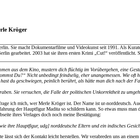
rle Kröger
rlin. Sie macht Dokumentarfilme und Videokunst seit 1991. Als Kuratorin
lin gearbeitet. 2003 hat sie ihren ersten Krimi „Cut!“ veröffentlicht. S
men aus dem Kino, mustern dich flüchtig im Vorübergehen, eine Gest
kommst Du?“ Nicht unbedingt feindselig, eher unangemessen. Wie oft h
r hast du geschwiegen, peinlich berührt, als hätte man dich nach der Fa
ben. Sie versuchen, die Falle der politischen Unkorrektheit zu umgehen
frage ich mich, wer Merle Kröger ist. Der Name ist ur-norddeutsch. Auc
Erfahrung der Hauptfigur Madita so schildern kann. So etwas muss man d
bseite ihres Verlages doch noch meine Bestätigung:
wie ihre Hauptfigur, udg] norddeutsche Eltern und ein indisches Gesich
 lässt sich der Kontakt leicht herstellen. Wir verabreden uns an ein