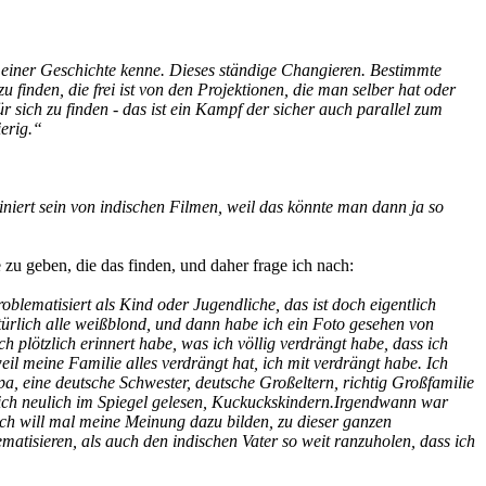
us meiner Geschichte kenne. Dieses ständige Changieren. Bestimmte
 finden, die frei ist von den Projektionen, die man selber hat oder
 sich zu finden - das ist ein Kampf der sicher auch parallel zum
ierig.“
sziniert sein von indischen Filmen, weil das könnte man dann ja so
e zu geben, die das finden, und daher frage ich nach:
oblematisiert als Kind oder Jugendliche, das ist doch eigentlich
ürlich alle weißblond, und dann habe ich ein Foto gesehen von
h plötzlich erinnert habe, was ich völlig verdrängt habe, dass ich
il meine Familie alles verdrängt hat, ich mit verdrängt habe. Ich
apa, eine deutsche Schwester, deutsche Großeltern, richtig Großfamilie
 ich neulich im Spiegel gelesen, Kuckuckskindern.Irgendwann war
 Ich will mal meine Meinung dazu bilden, zu dieser ganzen
atisieren, als auch den indischen Vater so weit ranzuholen, dass ich