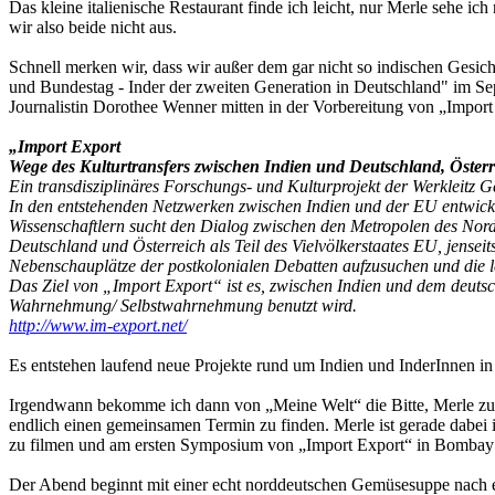
Das kleine italienische Restaurant finde ich leicht, nur Merle sehe ich
wir also beide nicht aus.
Schnell merken wir, dass wir außer dem gar nicht so indischen Gesi
und Bundestag - Inder der zweiten Generation in Deutschland" im Se
Journalistin Dorothee Wenner mitten in der Vorbereitung von „Import
„Import Export
Wege des Kulturtransfers zwischen Indien und Deutschland, Österr
Ein transdisziplinäres Forschungs- und Kulturprojekt der Werkleitz G
In den entstehenden Netzwerken zwischen Indien und der EU entwic
Wissenschaftlern sucht den Dialog zwischen den Metropolen des Norde
Deutschland und Österreich als Teil des Vielvölkerstaates EU, jensei
Nebenschauplätze der postkolonialen Debatten aufzusuchen und die 
Das Ziel von „Import Export“ ist es, zwischen Indien und dem deuts
Wahrnehmung/ Selbstwahrnehmung benutzt wird.
http://www.im-export.net/
Es entstehen laufend neue Projekte rund um Indien und InderInnen i
Irgendwann bekomme ich dann von „Meine Welt“ die Bitte, Merle zu i
endlich einen gemeinsamen Termin zu finden. Merle ist gerade dabei ih
zu filmen und am ersten Symposium von „Import Export“ in Bombay
Der Abend beginnt mit einer echt norddeutschen Gemüsesuppe nach e