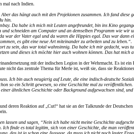
n mal nach Indien.
t. Aber das hängt auch mit den Projekionen zusammen. Ich fand diese ga
du hin.
bay. Da habe ich mich mit Leuten angefreundet, bin ins Kino gegange
traum und schneiden am Computer und an demselben Programm wie wir 
 war der Vater egal und da waren die Hippies egal. Das war dann ei
ommen, es gibt eine neue Art miteinander zu arbeiten und zu leben.“.
rt zu sein, das war total wahnsinnig. Da habe ich mir gedacht, was tun 
tsetzen und dieses ich möchte hier auch wohnen können. Das hat mich a
useinandersetzung mit der indischen Legion in der Wehrmacht. Es ist 
 nicht das zentrale Thema für Merle ist, weiß sie, dass sie Reaktionen
uss. Ich bin auch neugierig auf Leute, die eine indisch-deutsche Sozia
chon so ein Schritt gewesen, so eine Geschichte mal zu veröffentlichen
in einer ähnlichen Geschichte oder Background aufgewachsen sind, und 
und deren Reaktion auf „Cut!“ hat sie an der Talkrunde der Deutschen
rin.
ehen lassen und sagen, “Nein ich habe nicht meine Geschichte aufgeschri
 finde es total legitim, sich von einer Geschichte, die man veröffentli
sung, das ist ja schon eine Aussage, da muss ich nicht noch lauter Fra