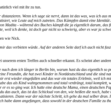
ürlich viel mit ihr zu tun.
ihr distanzieren. Wenn ich sage sie nervt, dann ist das was, was ich a
iert, wie Leute auf mich zutreten. Das Kämpfen damit eine Identität zu
n Madita - während des Buches kämpft die ja eigentlich darum, das für
, weil ich denke, ist doch gar nicht so schwierig, aber es war ja schw
en wie Nick.
h mir das verbieten würde. Auf der anderen Seite darf ich auch nicht fa
bei unserem ersten Treffen auch schneller erkannt. Es scheint aber ander
e nach dem ich länger in Berlin bin, warum hast du das eigentlich so pr
ne Freundin, die hat zwei Kinder in Norddeutschland und die sind nat
 erst wieder eingefallen und das war ein totales Erlebnis, weil ich mic
habe das als Kind wahrgenommen und total verdrängt, total komplett, we
 der er es so ging war. Ich hatte eine deutsche Mama, einen deutschen P
u das auch, das ist das Schicksal von den, wie heißen die noch, habe
matisieren. Dann war der nächste Schritt, ich gehe da mal selber dran.
ch habe dann angefangen, dass sowohl in der deutschen Familie zu them