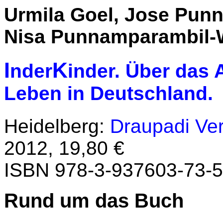
Urmila Goel, Jose Pun
Nisa Punnamparambil-Wo
I
K
nder
inder. Über das
Leben in Deutschland.
Heidelberg:
Draupadi Ver
2012, 19,80 €
ISBN 978-3-937603-73-5
Rund um das Buch