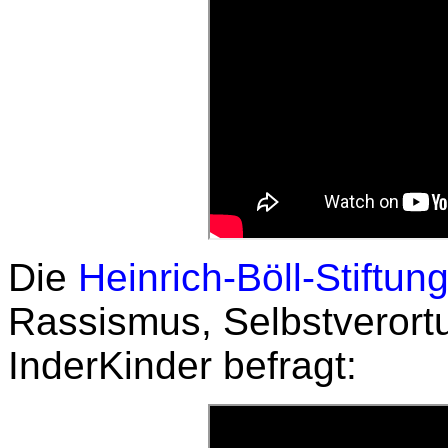
Die
Heinrich-Böll-Stiftun
Rassismus, Selbstveror
InderKinder befragt: