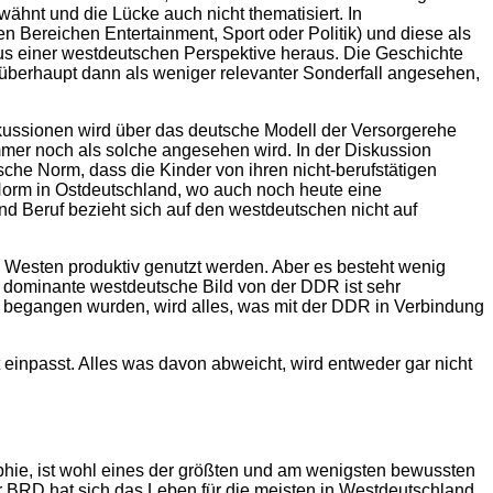
ähnt und die Lücke auch nicht thematisiert. In
 Bereichen Entertainment, Sport oder Politik) und diese als
us einer westdeutschen Perspektive heraus. Die Geschichte
überhaupt dann als weniger relevanter Sonderfall angesehen,
skussionen wird über das deutsche Modell der Versorgerehe
mer noch als solche angesehen wird. In der Diskussion
che Norm, dass die Kinder von ihren nicht-berufstätigen
 Norm in Ostdeutschland, wo auch noch heute eine
nd Beruf bezieht sich auf den westdeutschen nicht auf
 Westen produktiv genutzt werden. Aber es besteht wenig
s dominante westdeutsche Bild von der DDR ist sehr
 begangen wurden, wird alles, was mit der DDR in Verbindung
 einpasst. Alles was davon abweicht, wird entweder gar nicht
aphie, ist wohl eines der größten und am wenigsten bewussten
r BRD hat sich das Leben für die meisten in Westdeutschland