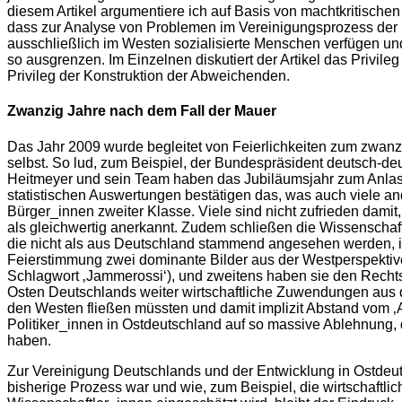
diesem Artikel argumentiere ich auf Basis von machtkritische
dass zur Analyse von Problemen im Vereinigungsprozess der 
ausschließlich im Westen sozialisierte Menschen verfügen und
so ausgrenzen. Im Einzelnen diskutiert der Artikel das Privile
Privileg der Konstruktion der Abweichenden.
Zwanzig Jahre nach dem Fall der Mauer
Das Jahr 2009 wurde begleitet von Feierlichkeiten zum zwanzig
selbst. So lud, zum Beispiel, der Bundespräsident deutsch-de
Heitmeyer und sein Team haben das Jubiläumsjahr zum Anlas
statistischen Auswertungen bestätigen das, was auch viele an
Bürger_innen zweiter Klasse. Viele sind nicht zufrieden dami
als gleichwertig anerkannt. Zudem schließen die Wissenscha
die nicht als aus Deutschland stammend angesehen werden, im
Feierstimmung zwei dominante Bilder aus der Westperspektive 
Schlagwort ‚Jammerossi‘), und zweitens haben sie den Rechts
Osten Deutschlands weiter wirtschaftliche Zuwendungen aus 
den Westen fließen müssten und damit implizit Abstand vom ‚A
Politiker_innen in Ostdeutschland auf so massive Ablehnung
haben.
Zur Vereinigung Deutschlands und der Entwicklung in Ostdeut
bisherige Prozess war und wie, zum Beispiel, die wirtschaftl