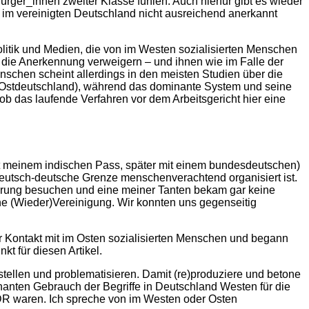
ürger_innen zweiter Klasse fühlen. Auch hierfür gibt es wieder
n im vereinigten Deutschland nicht ausreichend anerkannt
itik und Medien, die von im Westen sozialisierten Menschen
 die Anerkennung verweigern – und ihnen wie im Falle der
schen scheint allerdings in den meisten Studien über die
(Ostdeutschland), während das dominante System und seine
ob das laufende Verfahren vor dem Arbeitsgericht hier eine
it meinem indischen Pass, später mit einem bundesdeutschen)
 deutsch-deutsche Grenze menschenverachtend organisiert ist.
nierung besuchen und eine meiner Tanten bekam gar keine
ine (Wieder)Vereinigung. Wir konnten uns gegenseitig
r Kontakt mit im Osten sozialisierten Menschen und begann
t für diesen Artikel.
rstellen und problematisieren. Damit (re)produziere und betone
nanten Gebrauch der Begriffe in Deutschland Westen für die
 DDR waren. Ich spreche von im Westen oder Osten