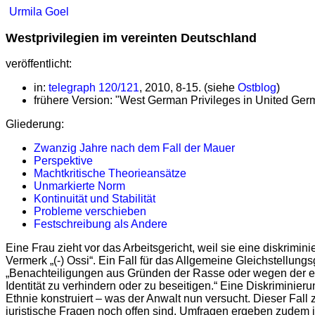
Urmila Goel
Westprivilegien im vereinten Deutschland
veröffentlicht:
in:
telegraph 120/121
, 2010, 8-15. (siehe
Ostblog
)
frühere Version: "West German Privileges in United Ger
Gliederung:
Zwanzig Jahre nach dem Fall der Mauer
Perspektive
Machtkritische Theorieansätze
Unmarkierte Norm
Kontinuität und Stabilität
Probleme verschieben
Festschreibung als Andere
Eine Frau zieht vor das Arbeitsgericht, weil sie eine diskri
Vermerk „(-) Ossi“. Ein Fall für das Allgemeine Gleichstellung
„Benachteiligungen aus Gründen der Rasse oder wegen der eth
Identität zu verhindern oder zu beseitigen.“ Eine Diskriminie
Ethnie konstruiert – was der Anwalt nun versucht. Dieser Fall
juristische Fragen noch offen sind. Umfragen ergeben zudem 