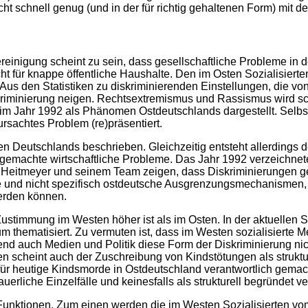
icht schnell genug (und in der für richtig gehaltenen Form) mi
Vereinigung scheint zu sein, dass gesellschaftliche Probleme 
 für knappe öffentliche Haushalte. Den im Osten Sozialisierten w
Aus den Statistiken zu diskriminierenden Einstellungen, die v
iskriminierung neigen. Rechtsextremismus und Rassismus wird s
m Jahr 1992 als Phänomen Ostdeutschlands dargestellt. Selbs
rsachtes Problem (re)präsentiert.
ten Deutschlands beschrieben. Gleichzeitig entsteht allerdings
sgemachte wirtschaftliche Probleme. Das Jahr 1992 verzeichne
 Heitmeyer und seinem Team zeigen, dass Diskriminierungen g
te und nicht spezifisch ostdeutsche Ausgrenzungsmechanismen
werden können.
ustimmung im Westen höher ist als im Osten. In der aktuellen 
 thematisiert. Zu vermuten ist, dass im Westen sozialisierte M
d auch Medien und Politik diese Form der Diskriminierung nic
len scheint auch der Zuschreibung von Kindstötungen als stru
für heutige Kindsmorde in Ostdeutschland verantwortlich gemac
liche Einzelfälle und keinesfalls als strukturell begründet ve
Funktionen. Zum einen werden die im Westen Sozialisierten vo