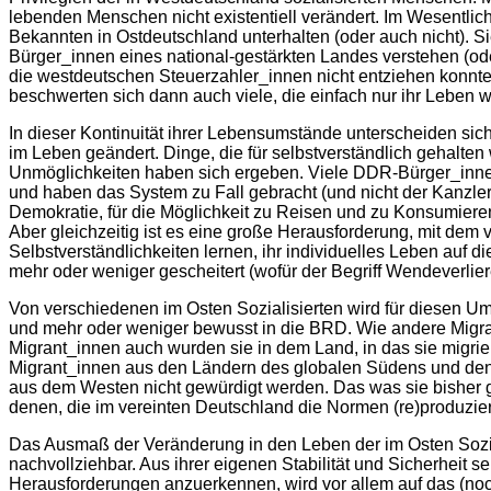
lebenden Menschen nicht existentiell verändert. Im Wesentlic
Bekannten in Ostdeutschland unterhalten (oder auch nicht). S
Bürger_innen eines national-gestärkten Landes verstehen (o
die westdeutschen Steuerzahler_innen nicht entziehen konnten
beschwerten sich dann auch viele, die einfach nur ihr Leben w
In dieser Kontinuität ihrer Lebensumstände unterscheiden sich
im Leben geändert. Dinge, die für selbstverständlich gehalt
Unmöglichkeiten haben sich ergeben. Viele DDR-Bürger_innen 
und haben das System zu Fall gebracht (und nicht der Kanzler d
Demokratie, für die Möglichkeit zu Reisen und zu Konsumieren 
Aber gleichzeitig ist es eine große Herausforderung, mit de
Selbstverständlichkeiten lernen, ihr individuelles Leben auf
mehr oder weniger gescheitert (wofür der Begriff Wendeverlie
Von verschiedenen im Osten Sozialisierten wird für diesen Um
und mehr oder weniger bewusst in die BRD. Wie andere Migran
Migrant_innen auch wurden sie in dem Land, in das sie migr
Migrant_innen aus den Ländern des globalen Südens und den L
aus dem Westen nicht gewürdigt werden. Das was sie bisher g
denen, die im vereinten Deutschland die Normen (re)produzie
Das Ausmaß der Veränderung in den Leben der im Osten Sozia
nachvollziehbar. Aus ihrer eigenen Stabilität und Sicherheit s
Herausforderungen anzuerkennen, wird vor allem auf das (noch