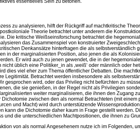
fiktives essentielles Sein zu betonen.
ss zu analysieren, hilft der Rückgriff auf machtkritische Theor
ostkoloniale Theorie betrachtet unter anderem die Konstruktio
ie. Die kritische Weißseinsforschung betrachtet die hegemoniale
nalysieren das Zusammenspiel von konstruierter Zweigeschlecht
ritischen Denkansätze hinterfragen die als selbstverständlich 
n in der marginalisierten Position, also jenen die als Kolonisier
den. Er wird auch zu jenen gewendet, die in der hegemonialen 
 nicht üblich eine Politiker_in als ‚weiß‘ oder männlich oder h
wird dies viel eher zum Thema öffentlicher Debatten. Die machtk
e Legitimität. Betrachtet werden insbesondere als selbstverstän
 gesprochen wird, oder das Privileg nicht befürchten zu müsse
enen, die sie genießen, in der Regel nicht als Privilegien sond
Marginalisierten weiter marginalisieren, die ihnen den Zugang zu
der Dichotomie zwischen den als normal Betrachteten (mit einem
cen und Macht) wird durch unterstützende Wissensproduktion na
n kann die Dichotomie daher kaum in Frage gestellt werden. Die
s und die unterschiedlichen Machtpositionen, die ihnen zu Gru
uktion von als normal Angesehenem nutze ich im Folgenden, u