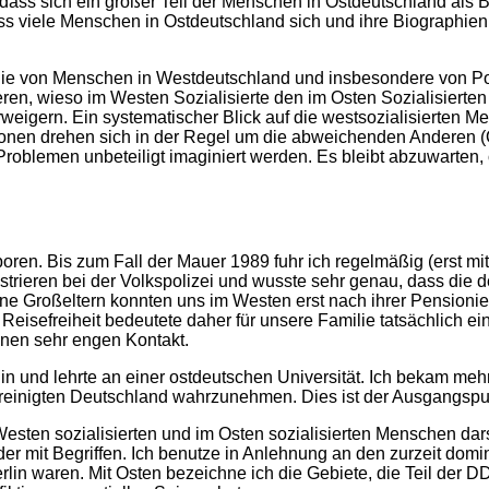
 dass sich ein großer Teil der Menschen in Ostdeutschland als B
ass viele Menschen in Ostdeutschland sich und ihre Biographie
die von Menschen in Westdeutschland und insbesondere von Pol
en, wieso im Westen Sozialisierte den im Osten Sozialisierten
ern. Ein systematischer Blick auf die westsozialisierten Men
ionen drehen sich in der Regel um die abweichenden Anderen 
roblemen unbeteiligt imaginiert werden. Es bleibt abzuwarten, 
ren. Bis zum Fall der Mauer 1989 fuhr ich regelmäßig (erst m
istrieren bei der Volkspolizei und wusste sehr genau, dass die
Meine Großeltern konnten uns im Westen erst nach ihrer Pensio
Reisefreiheit bedeutete daher für unsere Familie tatsächlich e
inen sehr engen Kontakt.
in und lehrte an einer ostdeutschen Universität. Ich bekam meh
ereinigten Deutschland wahrzunehmen. Dies ist der Ausgangspunk
m Westen sozialisierten und im Osten sozialisierten Menschen da
er mit Begriffen. Ich benutze in Anlehnung an den zurzeit domi
rlin waren. Mit Osten bezeichne ich die Gebiete, die Teil der