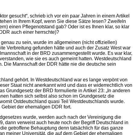
r gesucht“, schrieb ich vor ein paar Jahren in einem Artikel
stehen in Ihrem Kopf, wenn Sie diese Sätze lesen? Zweifeln
n) einen Pflegenotstand gab? Oder ist es Ihnen klar, so klar
 DDR auch einer herrschte)?
enau zu sein, wurde im allgemeinen (nicht offiziellen)
te Verbreitung gefunden hätte und auch der Zusatz West war
allmannschaft in der BRD zusammengestellt wurde. Es war klar,
erstanden, wie sie es auch gemeint hatten. Westdeutschland
. Die Mannschaft der DDR hätte nie die deutsche sein
chland gehört. In Westdeutschland war es lange verpönt von
er Staat nicht anerkannt wird und dass er widerrechtlich von
 Grundgesetz der BRD formulierte in Artikel 23: „In anderen
nnen hatten sich selbst also schon im Grundgesetz die
 womit Ostdeutschland quasi Teil Westdeutschlands wurde.
 Gebiet der ehemaligen DDR fort.
dgesetzes wurde, werden auch nach der Vereinigung die
 dann verweist auch heute noch der Begriff Deutschland in
die getroffene Behauptung denn tatsächlich für das ganze
 an meiner Universität, die auf dem Gebiet der ehemaligen