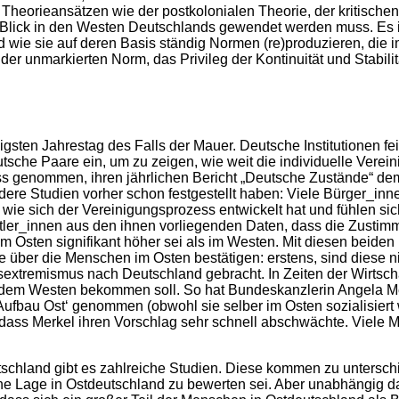
n Theorieansätzen wie der postkolonialen Theorie, der kritisc
Blick in den Westen Deutschlands gewendet werden muss. Es is
 wie sie auf deren Basis ständig Normen (re)produzieren, die 
g der unmarkierten Norm, das Privileg der Kontinuität und Stabi
sten Jahrestag des Falls der Mauer. Deutsche Institutionen feie
utsche Paare ein, um zu zeigen, wie weit die individuelle Vere
s genommen, ihren jährlichen Bericht „Deutsche Zustände“ de
dere Studien vorher schon festgestellt haben: Viele Bürger_inn
t, wie sich der Vereinigungsprozess entwickelt hat und fühlen
ftler_innen aus den ihnen vorliegenden Daten, dass die Zust
 Osten signifikant höher sei als im Westen. Mit diesen beiden
über die Menschen im Osten bestätigen: erstens, sind diese ni
extremismus nach Deutschland gebracht. In Zeiten der Wirtscha
dem Westen bekommen soll. So hat Bundeskanzlerin Angela Mer
ufbau Ost‘ genommen (obwohl sie selber im Osten sozialisiert 
, dass Merkel ihren Vorschlag sehr schnell abschwächte. Viel
schland gibt es zahlreiche Studien. Diese kommen zu unterschi
iche Lage in Ostdeutschland zu bewerten sei. Aber unabhängig d