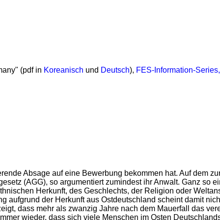
many" (pdf in
Koreanisch
und
Deutsch
),
FES-Information-Series
minierende Absage auf eine Bewerbung bekommen hat. Auf dem zu
sgesetz (AGG), so argumentiert zumindest ihr Anwalt. Ganz so ein
nischen Herkunft, des Geschlechts, der Religion oder Weltans
rung aufgrund der Herkunft aus Ostdeutschland scheint damit nic
 zeigt, dass mehr als zwanzig Jahre nach dem Mauerfall das vere
immer wieder, dass sich viele Menschen im Osten Deutschlands 