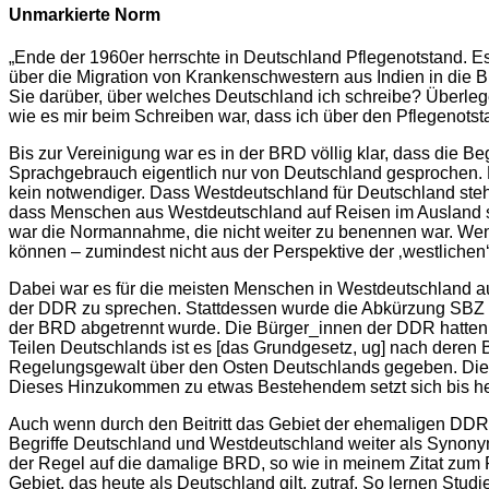
Unmarkierte Norm
„Ende der 1960er herrschte in Deutschland Pflegenotstand. Es
über die Migration von Krankenschwestern aus Indien in die B
Sie darüber, über welches Deutschland ich schreibe? Überlege
wie es mir beim Schreiben war, dass ich über den Pflegenotst
Bis zur Vereinigung war es in der BRD völlig klar, dass die 
Sprachgebrauch eigentlich nur von Deutschland gesprochen. 
kein notwendiger. Dass Westdeutschland für Deutschland steht
dass Menschen aus Westdeutschland auf Reisen im Ausland sa
war die Normannahme, die nicht weiter zu benennen war. Wen
können – zumindest nicht aus der Perspektive der ‚westlichen‘
Dabei war es für die meisten Menschen in Westdeutschland au
der DDR zu sprechen. Stattdessen wurde die Abkürzung SBZ (S
der BRD abgetrennt wurde. Die Bürger_innen der DDR hatten e
Teilen Deutschlands ist es [das Grundgesetz, ug] nach deren B
Regelungsgewalt über den Osten Deutschlands gegeben. Die V
Dieses Hinzukommen zu etwas Bestehendem setzt sich bis heu
Auch wenn durch den Beitritt das Gebiet der ehemaligen DD
Begriffe Deutschland und Westdeutschland weiter als Synony
der Regel auf die damalige BRD, so wie in meinem Zitat zum P
Gebiet, das heute als Deutschland gilt, zutraf. So lernen Stu