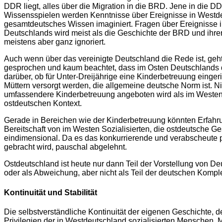
DDR liegt, alles über die Migration in die BRD. Jene in die 
Wissensspielen werden Kenntnisse über Ereignisse in Westdeut
gesamtdeutsches Wissen imaginiert. Fragen über Ereignisse i
Deutschlands wird meist als die Geschichte der BRD und ihr
meistens aber ganz ignoriert.
Auch wenn über das vereinigte Deutschland die Rede ist, geh
gesprochen und kaum beachtet, dass im Osten Deutschlands di
darüber, ob für Unter-Dreijährige eine Kinderbetreuung einge
Müttern versorgt werden, die allgemeine deutsche Norm ist. N
umfassendere Kinderbetreuung angeboten wird als im Westen. D
ostdeutschen Kontext.
Gerade in Bereichen wie der Kinderbetreuung könnten Erfahru
Bereitschaft von im Westen Sozialisierten, die ostdeutsche 
eindimensional. Da es das konkurrierende und verabscheute 
gebracht wird, pauschal abgelehnt.
Ostdeutschland ist heute nur dann Teil der Vorstellung von De
oder als Abweichung, aber nicht als Teil der deutschen Kom
Kontinuität und Stabilität
Die selbstverständliche Kontinuität der eigenen Geschichte, 
Privilegien der in Westdeutschland sozialisierten Menschen. 