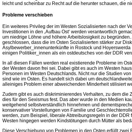
leicht und scheinbar zu Recht auf die herunter schauen, die n
Probleme verschieben
Ein weiteres Privileg der im Westen Sozialisierten nach der 
Investitionen in den ‚Aufbau Ost‘ werden verantwortlich gemacht
um niedrige Löhne und höhere Arbeitslosigkeit zu begründen. 
geschlossen, dass die im Osten Sozialisierten stärker zur D
Asylbewerber_innenunterkünfte in Rostock und Hoyerswerda i
einigen Politiker_innen als ein ostdeutsches von der DDR veru
In all diesen Fällen werden real existierende Probleme im Os
der Westen davon frei sei. Dabei gibt es auch im Westen hau
Personen im Westen Deutschlands. Nicht nur die Studien von
sind wie im Osten. Es handelt sich dabei um deutschlandwei
alleiniges Problem einer abweichenden Minderheit stilisiert 
Zudem gibt es auch diskriminierendes Verhalten, zu dem die Z
dies für den Sexismus fest. Das aber wurde in den Medien kaum
weitgehend selbstverständlich hinnehmen und dementsprechen
konservativer Vorstellungen von Familie und Geschlechterrol
werden, zum Beispiel, liberale Abtreibungsregeln in der DDR 
Westen hingegen werden Kindstötungen durch Mütter als bedauer
Diese Verschiebung von Problemen in den Osten erfüllt zwei 