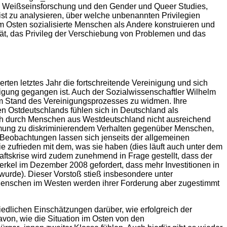
hen Weißseinsforschung und den Gender und Queer Studies,
t zu analysieren, über welche unbenannten Privilegien
im Osten sozialisierte Menschen als Andere konstruieren und
lität, das Privileg der Verschiebung von Problemen und das
rten letztes Jahr die fortschreitende Vereinigung und sich
inigung gegangen ist. Auch der Sozialwissenschaftler Wilhelm
m Stand des Vereinigungsprozesses zu widmen. Ihre
en Ostdeutschlands fühlen sich in Deutschland als
 sich durch Menschen aus Westdeutschland nicht ausreichend
immung zu diskriminierendem Verhalten gegenüber Menschen,
 Beobachtungen lassen sich jenseits der allgemeinen
e zufrieden mit dem, was sie haben (dies läuft auch unter dem
ftskrise wird zudem zunehmend in Frage gestellt, dass der
kel im Dezember 2008 gefordert, dass mehr Investitionen in
wurde). Dieser Vorstoß stieß insbesondere unter
e Menschen im Westen werden ihrer Forderung aber zugestimmt
edlichen Einschätzungen darüber, wie erfolgreich der
avon, wie die Situation im Osten von den