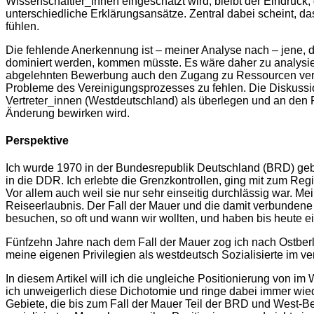
Wissenschaftler_innen eingeschätzt wird, bleibt der Eindruck,
unterschiedliche Erklärungsansätze. Zentral dabei scheint, d
fühlen.
Die fehlende Anerkennung ist – meiner Analyse nach – jene, 
dominiert werden, kommen müsste. Es wäre daher zu analysier
abgelehnten Bewerbung auch den Zugang zu Ressourcen verweig
Probleme des Vereinigungsprozesses zu fehlen. Die Diskuss
Vertreter_innen (Westdeutschland) als überlegen und an den P
Änderung bewirken wird.
Perspektive
Ich wurde 1970 in der Bundesrepublik Deutschland (BRD) gebo
in die DDR. Ich erlebte die Grenzkontrollen, ging mit zum Reg
Vor allem auch weil sie nur sehr einseitig durchlässig war. 
Reiseerlaubnis. Der Fall der Mauer und die damit verbundene 
besuchen, so oft und wann wir wollten, und haben bis heute e
Fünfzehn Jahre nach dem Fall der Mauer zog ich nach Ostberl
meine eigenen Privilegien als westdeutsch Sozialisierte im v
In diesem Artikel will ich die ungleiche Positionierung von i
ich unweigerlich diese Dichotomie und ringe dabei immer wied
Gebiete, die bis zum Fall der Mauer Teil der BRD und West-Be