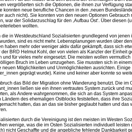
hen vergrößerten sich die Optionen, die ihnen zur Verfügung st
ie konnten neue berufliche Chancen in den ‚neuen Bundesländern
der auch nicht). Sie konnten von den neuen Optionen Gebrauch 
, war der Solidarzuschlag für den ‚Aufbau Ost‘. Über diesen (
eiterleben wollten.
 die in Westdeutschland Sozialisierten grundlegend von jenen im
en wurden, sind es nicht mehr. Lebensplanungen wurden über de
haben mehr oder weniger aktiv dafür gekämpft, dass sich etwa
er BRD Helmut Kohl, der von vielen als Kanzler der Einheit gefe
und für vieles mehr eingesetzt. Die meisten wollen vermutlich 
m völligen Bruch im Leben umzugehen. Sie mussten sich in eine
 die neuen Möglichkeiten und Unmöglichkeiten ausrichten. Eini
rer_innen geprägt wurde). Keine und keiner aber konnte so wei
bruch das Bild der Migration ohne Wanderung benutzt. Die im Ost
t_innen ließen sie ein ihnen vertrautes System zurück und mu
ierten, als Andere wahrgenommen, die sich an das System anp
ändern des ehemaligen Ostblocks feststellen, dass ihre Sozia
emacht hatten, das an das sie bisher geglaubt hatten und das 
ren.
lisierten durch die Vereinigung ist den meisten im Westen So
ehen wenige, was die im Osten Sozialisierten individuell leisten
) nicht Geschaffte und die angebliche fehlende Dankbarkeit ges