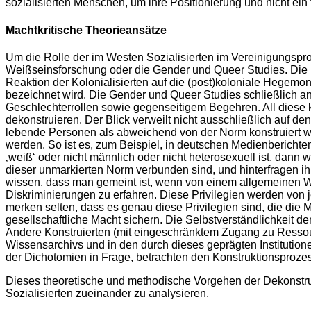
sozialisierten Menschen, um ihre Positionierung und nicht ein 
Machtkritische Theorieansätze
Um die Rolle der im Westen Sozialisierten im Vereinigungsproze
Weißseinsforschung oder die Gender und Queer Studies. Die p
Reaktion der Kolonialisierten auf die (post)koloniale Hegemon
bezeichnet wird. Die Gender und Queer Studies schließlich a
Geschlechterrollen sowie gegenseitigem Begehren. All diese k
dekonstruieren. Der Blick verweilt nicht ausschließlich auf dene
lebende Personen als abweichend von der Norm konstruiert wer
werden. So ist es, zum Beispiel, in deutschen Medienberichten
‚weiß‘ oder nicht männlich oder nicht heterosexuell ist, dann 
dieser unmarkierten Norm verbunden sind, und hinterfragen ihr
wissen, dass man gemeint ist, wenn von einem allgemeinen Wir
Diskriminierungen zu erfahren. Diese Privilegien werden von j
merken selten, dass es genau diese Privilegien sind, die die 
gesellschaftliche Macht sichern. Die Selbstverständlichkeit 
Andere Konstruierten (mit eingeschränktem Zugang zu Ressour
Wissensarchivs und in den durch dieses geprägten Institutione
der Dichotomien in Frage, betrachten den Konstruktionsprozes
Dieses theoretische und methodische Vorgehen der Dekonstr
Sozialisierten zueinander zu analysieren.