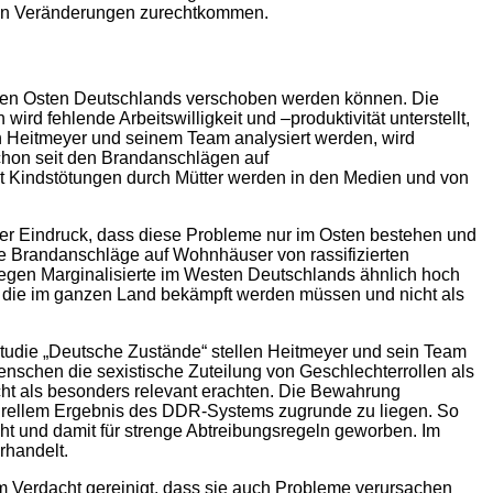
t den Veränderungen zurechtkommen.
in den Osten Deutschlands verschoben werden können. Die
ird fehlende Arbeitswilligkeit und –produktivität unterstellt,
on Heitmeyer und seinem Team analysiert werden, wird
chon seit den Brandanschlägen auf
t Kindstötungen durch Mütter werden in den Medien und von
 der Eindruck, dass diese Probleme nur im Osten bestehen und
te Brandanschläge auf Wohnhäuser von rassifizierten
egen Marginalisierte im Westen Deutschlands ähnlich hoch
, die im ganzen Land bekämpft werden müssen und nicht als
Studie „Deutsche Zustände“ stellen Heitmeyer und sein Team
enschen die sexistische Zuteilung von Geschlechterrollen als
ht als besonders relevant erachten. Die Bewahrung
kturellem Ergebnis des DDR-Systems zugrunde zu liegen. So
ht und damit für strenge Abtreibungsregeln geworben. Im
rhandelt.
m Verdacht gereinigt, dass sie auch Probleme verursachen