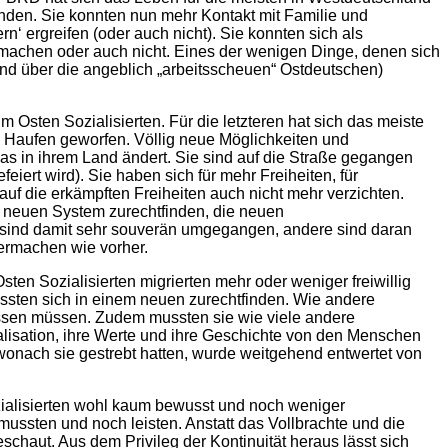
anden. Sie konnten nun mehr Kontakt mit Familie und
‘ ergreifen (oder auch nicht). Sie konnten sich als
machen oder auch nicht. Eines der wenigen Dinge, denen sich
und über die angeblich „arbeitsscheuen“ Ostdeutschen)
 Osten Sozialisierten. Für die letzteren hat sich das meiste
n Haufen geworfen. Völlig neue Möglichkeiten und
s in ihrem Land ändert. Sie sind auf die Straße gegangen
iert wird). Sie haben sich für mehr Freiheiten, für
auf die erkämpften Freiheiten auch nicht mehr verzichten.
m neuen System zurechtfinden, die neuen
ge sind damit sehr souverän umgegangen, andere sind daran
termachen wie vorher.
en Sozialisierten migrierten mehr oder weniger freiwillig
ssten sich in einem neuen zurechtfinden. Wie andere
assen müssen. Zudem mussten sie wie viele andere
lisation, ihre Werte und ihre Geschichte von den Menschen
wonach sie gestrebt hatten, wurde weitgehend entwertet von
zialisierten wohl kaum bewusst und noch weniger
 mussten und noch leisten. Anstatt das Vollbrachte und die
chaut. Aus dem Privileg der Kontinuität heraus lässt sich