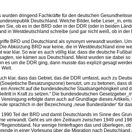
 wurden dringend Fachkräfte für den deutschen Gesundheitssekto
undesrepublik Deutschland. Welche Bilder, liebe Leser_in, ent
n Sie, ob es in der BRD oder in der DDR (oder in beiden Länder
and in Westdeutschland schreibe (und gar nicht weiß, ob in der
Begriffe BRD und Deutschland als synonym verwandt wurden. Um g
Die Abkürzung BRD war keine, die in Westdeutschland eine wei
 war klar. So war es auch völlig klar, dass die deutsche Fußb
gten, sie kämen aus Deutschland. Meist wurden sie dabei so v
n es um die DDR ging, dann musste das explizit gesagt werden
 Welt.
ch klar, dass das Gebiet, das die DDR umfasst, auch zu Deuts
owjetische Besatzungszone) benutzt, um zu betonen, dass dies
in Anrecht auf die bundesdeutsche Staatsangehörigkeit und das
eitritt in Kraft zu setzen.“ Die bundesdeutschen Gesetzgeber_i
ereinigung erfolgte dann auch auf Grundlage dieses Artikels,
te sprachlich in der Bezeichnung ‚neue Bundesländer‘ für das
R 1990 Teil der BRD und damit Deutschlands im Sinne des Grun
me verwandt. Geht es um den Zeitraum zwischen 1949 und 1989,
flegenotstand. Nur wenige hinterfragen das und überlegen, ob 
dierende in einer Vorlesung über die Migration nach Deutschland