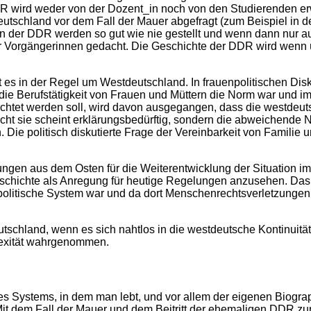
DDR wird weder von der Dozent_in noch von den Studierenden erw
schland vor dem Fall der Mauer abgefragt (zum Beispiel in den
n der DDR werden so gut wie nie gestellt und wenn dann nur a
er Vorgängerinnen gedacht. Die Geschichte der DDR wird wenn 
t es in der Regel um Westdeutschland. In frauenpolitischen Di
e Berufstätigkeit von Frauen und Müttern die Norm war und im
richtet werden soll, wird davon ausgegangen, dass die westdeuts
icht sie scheint erklärungsbedürftig, sondern die abweichende
ie politisch diskutierte Frage der Vereinbarkeit von Familie u
ngen aus dem Osten für die Weiterentwicklung der Situation im
Geschichte als Anregung für heutige Regelungen anzusehen. Da
politische System war und da dort Menschenrechtsverletzungen
utschland, wenn es sich nahtlos in die westdeutsche Kontinuität
plexität wahrgenommen.
des Systems, in dem man lebt, und vor allem der eigenen Biogr
Mit dem Fall der Mauer und dem Beitritt der ehemaligen DDR zu