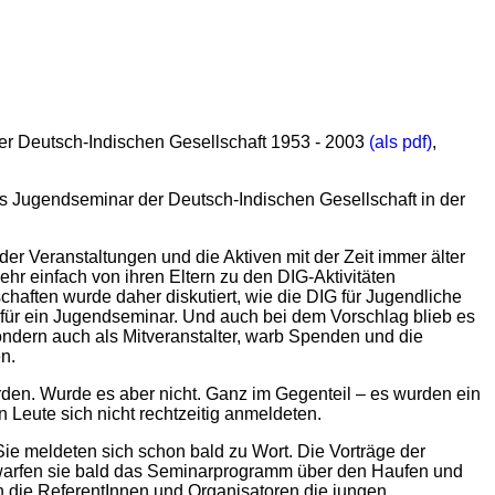
der Deutsch-Indischen Gesellschaft 1953 - 2003
(als pdf)
,
das Jugendseminar der Deutsch-Indischen Gesellschaft in der
der Veranstaltungen und die Aktiven mit der Zeit immer älter
hr einfach von ihren Eltern zu den DIG-Aktivitäten
haften wurde daher diskutiert, wie die DIG für Jugendliche
g für ein Jugendseminar. Und auch bei dem Vorschlag blieb es
sondern auch als Mitveranstalter, warb Spenden und die
n.
den. Wurde es aber nicht. Ganz im Gegenteil – es wurden ein
n Leute sich nicht rechtzeitig anmeldeten.
ie meldeten sich schon bald zu Wort. Die Vorträge der
So warfen sie bald das Seminarprogramm über den Haufen und
n die ReferentInnen und Organisatoren die jungen