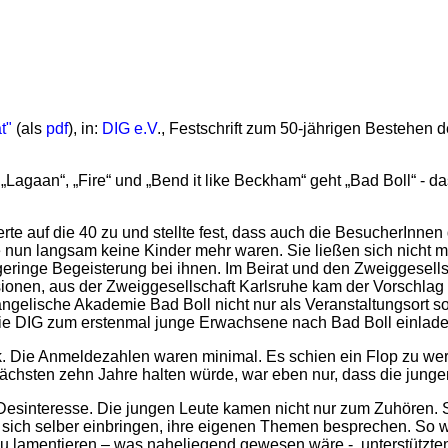
t"
(als
pdf
), in:
DIG e.V
., Festschrift zum 50-jährigen Bestehen 
 „Lagaan“, „Fire“ und „Bend it like Beckham“ geht „Bad Boll“ - 
te auf die 40 zu und stellte fest, dass auch die BesucherInnen 
e nun langsam keine Kinder mehr waren. Sie ließen sich nicht me
ringe Begeisterung bei ihnen. Im Beirat und den Zweiggesellsc
ssionen, aus der Zweiggesellschaft Karlsruhe kam der Vorschla
vangelische Akademie Bad Boll nicht nur als Veranstaltungsort 
 die DIG zum erstenmal junge Erwachsene nach Bad Boll einlade
. Die Anmeldezahlen waren minimal. Es schien ein Flop zu wer
 nächsten zehn Jahre halten würde, war eben nur, dass die junge
Desinteresse. Die jungen Leute kamen nicht nur zum Zuhören. S
lten sich selber einbringen, ihre eigenen Themen besprechen. 
zu lamentieren – was naheliegend gewesen wäre -, unterstützte