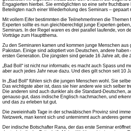
Engagierten hierbei. Sie ermöglichten so eine sehr fruchtb
Beteiligten nach einer Wiederholung des Seminars – gepaart mi
Mit vollem Eifer bestimmten die TeilnehmerInnen die Themen 
Experten sollte es nun gleichberechtigt junge Experten geben
Seminars. In der Regel waren es drei parallel laufende, von 
Vorträge zum Hauptthema.
Zu den Seminaren kamen und kommen junge Menschen aus ganz
Pakistan. Einige sind adoptiert von Deutschen, andere haben e
ersten Generation. Die jüngsten sind gerade 16 Jahre alt, die ä
„Bad Boll“ ist nicht nur informativ, es macht auch Spass und
aber auch jedes Jahr neue dazu. Und dies gilt schon seit 10 
In „Bad Boll“ fühlen sich die jungen Menschen wohl. Sie sel
Das wichtigste aber ist, dass sie hier andere wie sich selber
Die anderen sind auch dunkler als die Standard-Deutschen, 
genauso gut, dass indische Englisch nachmachen, und erkennen
und das zu erleben tut gut.
Die zweieinhalb Tage in der schwäbischen Provinz sind immer
Netzwerk, man kennt sich und unternimmt auch anderes geme
Der indische Botschafter Rana, der das erste Seminar eröffnet