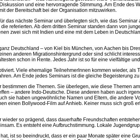
are Diskussion und eine hervorragende Stimmung. Am Ende des 
t der Bereitschaft bei der Organisation mitzuwirken.
für das nächste Seminar und überlegten sich, wie das Seminar
, die referierten. Ab dem dritten Seminar standen dann von jun
denen zwei sich mit Indien und eine mit dem Leben in Deutschla
 Deutschland – von Kiel bis München, von Aachen bis Dresden
inen anderen Migrationshintergrund oder sind schlicht interess
ltesten schon in Rente. Jedes Jahr ist so für eine vielfältige u
 motiviert. Viele ehemalige TeilnehmerInnen kommen wieder, al
Jahren. Am Ende jedes Seminars ist die gleiche Begeisterung zu
ber bestimmen die Themen. Sie überlegen, wie diese Themen am 
 treffen – andere Indo-Deutsche. Diese anderen haben auch irge
auch sie haben ungewöhnliche Namen und Eltern, die andere Vo
 einen Bollywood-Film auf Anhieb. Keiner muss sich groß erklär
 wieder so prägend, dass dauerhafte Freundschaften entstehen
insam. Es entsteht eine Aufbruchstimmung. Lokale Jugendgrup
 hat, ist so beeindruckt, dass er ein paar Monate später eine Gr