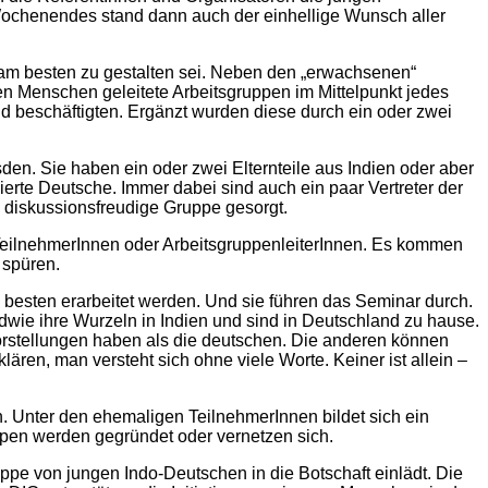
Wochenendes stand dann auch der einhellige Wunsch aller
 am besten zu gestalten sei. Neben den „erwachsenen“
gen Menschen geleitete Arbeitsgruppen im Mittelpunkt jedes
nd beschäftigten. Ergänzt wurden diese durch ein oder zwei
. Sie haben ein oder zwei Elternteile aus Indien oder aber
ierte Deutsche. Immer dabei sind auch ein paar Vertreter der
nd diskussionsfreudige Gruppe gesorgt.
s TeilnehmerInnen oder ArbeitsgruppenleiterInnen. Es kommen
 spüren.
besten erarbeitet werden. Und sie führen das Seminar durch.
ndwie ihre Wurzeln in Indien und sind in Deutschland zu hause.
rstellungen haben als die deutschen. Die anderen können
en, man versteht sich ohne viele Worte. Keiner ist allein –
. Unter den ehemaligen TeilnehmerInnen bildet sich ein
pen werden gegründet oder vernetzen sich.
uppe von jungen Indo-Deutschen in die Botschaft einlädt. Die