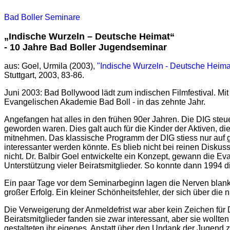
Bad Boller Seminare
„Indische Wurzeln – Deutsche Heimat“
- 10 Jahre Bad Boller Jugendseminar
aus: Goel, Urmila (2003),
"Indische Wurzeln - Deutsche Heima
Stuttgart, 2003, 83-86.
Juni 2003: Bad Bollywood lädt zum indischen Filmfestival. Mit
Evangelischen Akademie Bad Boll - in das zehnte Jahr.
Angefangen hat alles in den frühen 90er Jahren. Die DIG steuer
geworden waren. Dies galt auch für die Kinder der Aktiven, di
mitnehmen. Das klassische Programm der DIG stiess nur auf ge
interessanter werden könnte. Es blieb nicht bei reinen Disku
nicht. Dr. Balbir Goel entwickelte ein Konzept, gewann die E
Unterstützung vieler Beiratsmitglieder. So konnte dann 1994
Ein paar Tage vor dem Seminarbeginn lagen die Nerven blank
großer Erfolg. Ein kleiner Schönheitsfehler, der sich über die
Die Verweigerung der Anmeldefrist war aber kein Zeichen für 
Beiratsmitglieder fanden sie zwar interessant, aber sie wol
gestalteten ihr eigenes. Anstatt über den Undank der Jugend 