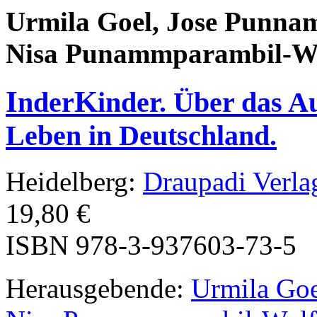
Urmila Goel, Jose Punna
Nisa Punammparambil-Wol
I
K
nder
inder. Über das 
Leben in Deutschland.
Heidelberg:
Draupadi Verla
19,80 €
ISBN 978-3-937603-73-5
Herausgebende:
Urmila Go