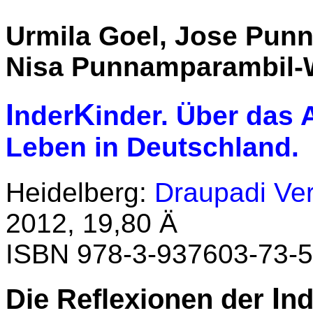
Urmila Goel, Jose Pun
Nisa Punnamparambil-Wo
I
K
nder
inder. Über das
Leben in Deutschland.
Heidelberg:
Draupadi Ver
2012, 19,80 Ä
ISBN 978-3-937603-73-5
I
Die Reflexionen der
nd